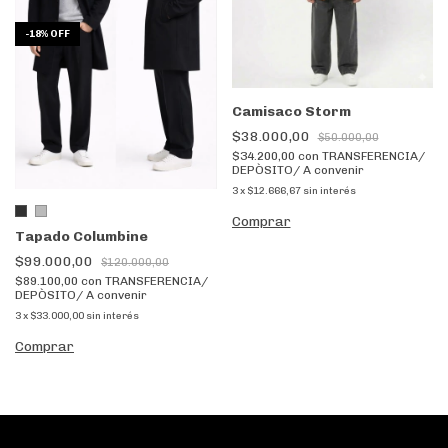
-
18
%
OFF
Camisaco Storm
$38.000,00
$50.000,00
$34.200,00
con
TRANSFERENCIA/
DEPÒSITO/ A convenir
3
x
$12.666,67
sin interés
Comprar
Tapado Columbine
$99.000,00
$120.000,00
$89.100,00
con
TRANSFERENCIA/
DEPÒSITO/ A convenir
3
x
$33.000,00
sin interés
Comprar