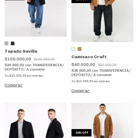
Tapado Sevilla
Camisaco Craft
$100.000,00
$120.000,00
$40.000,00
$90.000,00
con
TRANSFERENCIA/
$50.000,00
DEPÒSITO/ A convenir
$36.000,00
con
TRANSFERENCIA/
DEPÒSITO/ A convenir
3
x
$33.333,33
sin interés
3
x
$13.333,33
sin interés
Comprar
Comprar
-
24
%
OFF