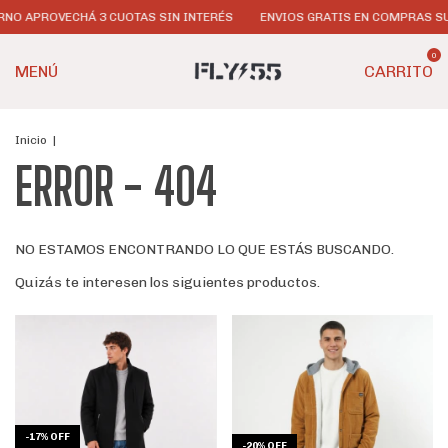
RNO APROVECHÁ 3 CUOTAS SIN INTERÉS
ENVIOS GRATIS EN COMPRAS SUP
0
MENÚ
CARRITO
Inicio
|
ERROR - 404
NO ESTAMOS ENCONTRANDO LO QUE ESTÁS BUSCANDO.
Quizás te interesen los siguientes productos.
-
17
%
OFF
-
20
%
OFF