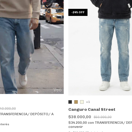
-
24
%
OFF
+1
40.000,00
Canguro Canal Street
TRANSFERENCIA/ DEPÒSITO/ A
$38.000,00
$50.000,00
$34.200,00
con
TRANSFERENCIA/ DE
interés
convenir