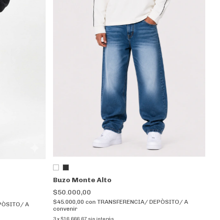
Buzo Monte Alto
$50.000,00
$45.000,00
con
TRANSFERENCIA/ DEPÒSITO/ A
PÒSITO/ A
convenir
3
x
$16.666,67
sin interés