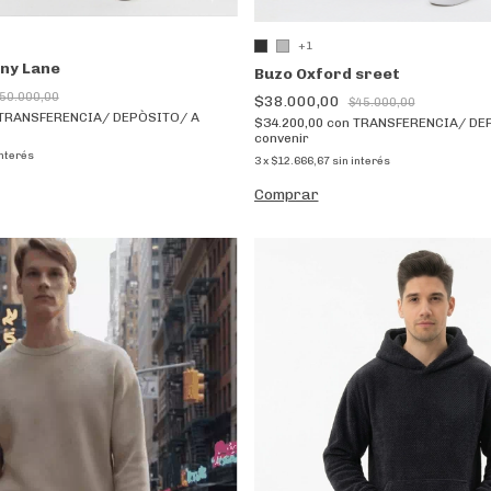
+1
ny Lane
Buzo Oxford sreet
50.000,00
$38.000,00
$45.000,00
TRANSFERENCIA/ DEPÒSITO/ A
$34.200,00
con
TRANSFERENCIA/ DE
convenir
interés
3
x
$12.666,67
sin interés
Comprar