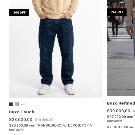
-
25
%
OFF
-
30
%
OFF
Buzo Refined
+1
$30.000,00
$
Buzo Touch
$27.000,00
con
$28.000,00
$40.000,00
convenir
$25.200,00
con
TRANSFERENCIA/ DEPÒSITO/ A
3
x
$10.000,00
sin 
convenir