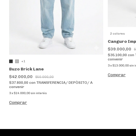
2 colores
Canguro Im
$39.000,00
$
$35.100,00
con
convenir
+1
3
x
$13.000,00
sin 
Buzo Brick Lane
Comprar
$42.000,00
$50.000,00
$37.800,00
con
TRANSFERENCIA/ DEPÒSITO/ A
convenir
3
x
$14.000,00
sin interés
Comprar