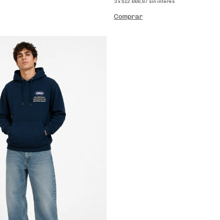
3
x
$12.666,67
sin interés
Comprar