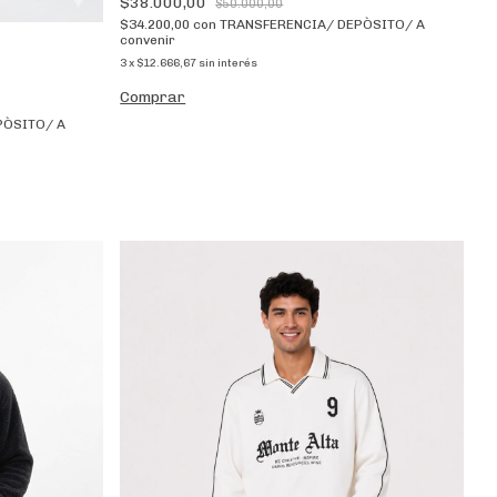
$38.000,00
$50.000,00
$34.200,00
con
TRANSFERENCIA/ DEPÒSITO/ A
convenir
3
x
$12.666,67
sin interés
Comprar
PÒSITO/ A