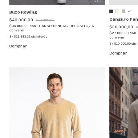
Buzo Rowing
+1
Canguro Pen
$40.000,00
$50.000,00
$36.000,00
con
TRANSFERENCIA/ DEPÒSITO/ A
$30.000,00
$
convenir
$27.000,00
con
3
x
$13.333,33
sin interés
convenir
3
x
$10.000,00
sin 
Comprar
Comprar