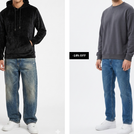
-
16
%
OFF