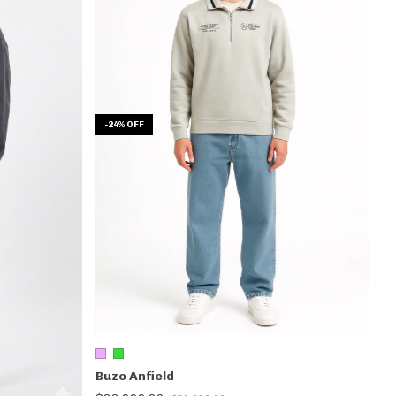
-
24
%
OFF
Buzo Anfield