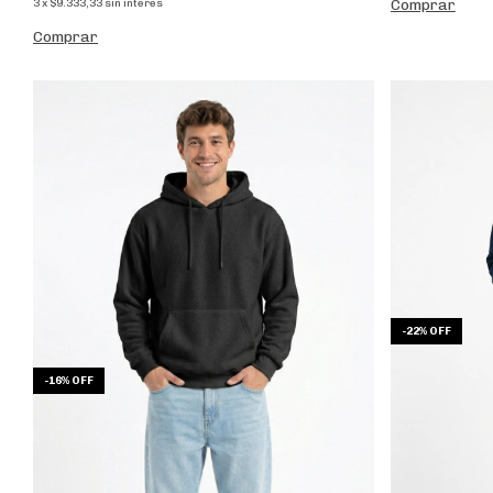
Comprar
3
x
$9.333,33
sin interés
Comprar
-
22
%
OFF
-
16
%
OFF