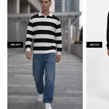
-
40
%
OFF
-
20
%
OFF