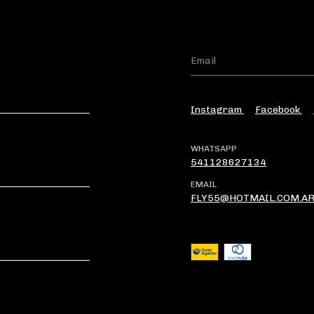
Instagram
Facebook
WHATSAPP
541128627134
EMAIL
FLY55@HOTMAIL.COM.A