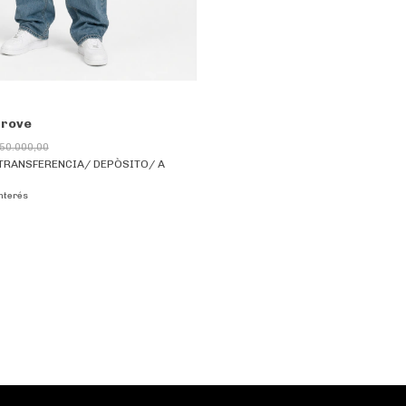
prove
50.000,00
TRANSFERENCIA/ DEPÒSITO/ A
interés